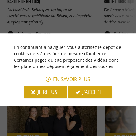
Bastide de Bellocq
La bastide de Bellocq est un joyau de
De Lagor à Maslac
l'architecture médiévale du Béarn, et elle mérite
partie des routes 
amplement qu'on s'y ...
de découvrir le ...
5,2 km - Bellocq
5,4 km - 
En continuant à naviguer, vous autorisez le dépôt de
cookies tiers à des fins de
mesure d'audience
.
Certaines pages du site proposent des
vidéos
dont
les plateformes déposent également des cookies.
NOUS AVONS TESTÉ
POUR VOUS
EN SAVOIR PLUS
JE REFUSE
J'ACCEPTE