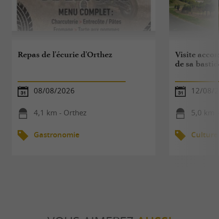
Repas de l'écurie d'Orthez
Visite acco
de sa bastid
08/08/2026
12/08/
4,1 km - Orthez
5,0 km -
Gastronomie
Culture