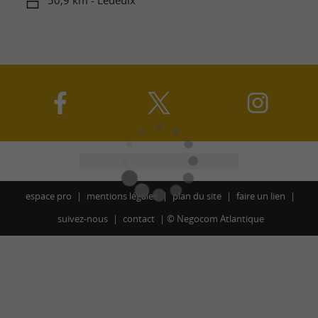
50,9 km - Ledeuix
espace pro
mentions légales
plan du site
faire un lien
suivez-nous
contact
©
Negocom Atlantique