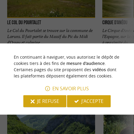
Le Col du Pourtalet
Cirque d’Anéou
Le Col du Pourtalet se trouve sur la commune de
Le Cirque d’Anéou
Laruns. Il fait partie du Massif du Pic du Midi
l’Espagne, sur la
d'Ossau et culmine ...
à proximité du ...
103 m - Laruns
1,6 km - L
En continuant à naviguer, vous autorisez le dépôt de
cookies tiers à des fins de
mesure d'audience
.
Certaines pages du site proposent des
vidéos
dont
les plateformes déposent également des cookies.
EN SAVOIR PLUS
NOUS AVONS TESTÉ
POUR VOUS
JE REFUSE
J'ACCEPTE