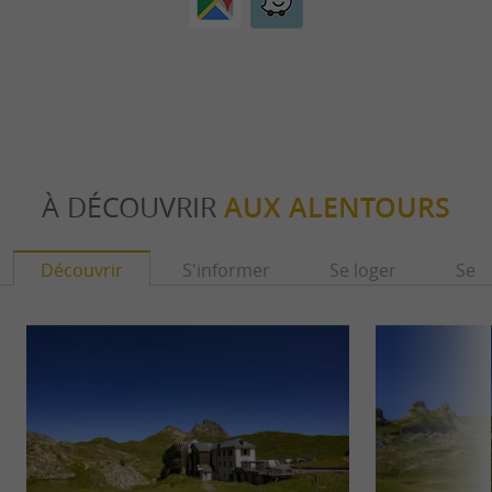
À DÉCOUVRIR
AUX ALENTOURS
Découvrir
S'informer
Se loger
Se r