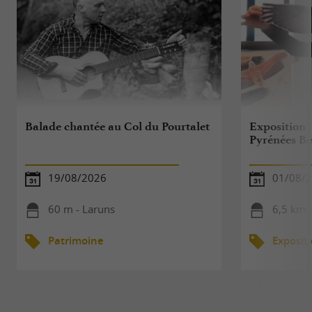
Balade chantée au Col du Pourtalet
Exposition :
Pyrénées Bé
19/08/2026
01/08/2
60 m - Laruns
6,5 km 
Patrimoine
Exposit