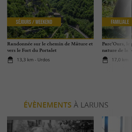
Séjours / Weekend
Familiale
Randonnée sur le chemin de Mâture et
Parc’Ours, le
vers le Fort du Portalet
nature de la 
13,3 km - Urdos
17,0 km -
ÉVÈNEMENTS
À LARUNS