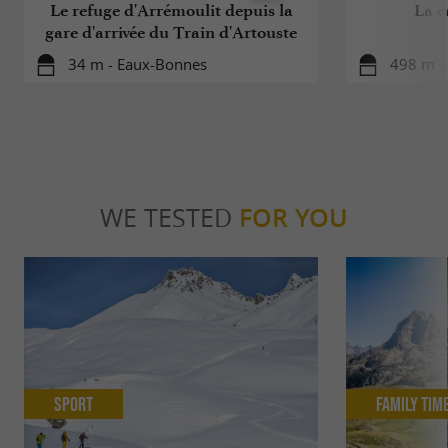
Le refuge d'Arrémoulit depuis la
La c
gare d'arrivée du Train d'Artouste
34 m - Eaux-Bonnes
498 m -
WE TESTED
FOR YOU
Sport
Family Tim