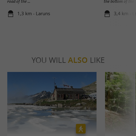
road of the ...
the bottom of the .
1,3 km - Laruns
3,4 km - L
YOU WILL
ALSO
LIKE