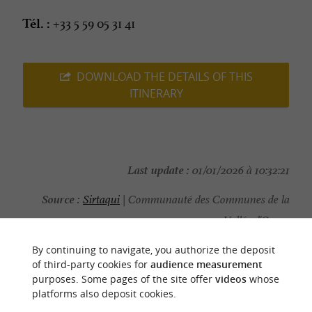
+33 5 59 05 31 41
Tél. :
DOWNLOAD THE DETAILS OF THIS
ITINERARY
Last update :
01/01/2026 à 10:32:21
Source :
Sirtaqui
| Communauté des Communes de la
Vallée d'Ossau
Photo credit :
@Sirtaqui Cf. Communauté des
By continuing to navigate, you authorize the deposit
Communes de la Vallée d'Ossau
of third-party cookies for
audience measurement
purposes. Some pages of the site offer
videos
whose
platforms also deposit cookies.