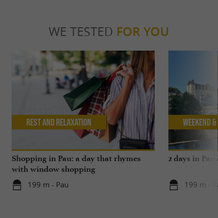
WE TESTED
FOR YOU
Rest and relaxation
Weekend & 
Shopping in Pau: a day that rhymes
2 days in Pau
with window shopping
199 m - Pau
199 m - P