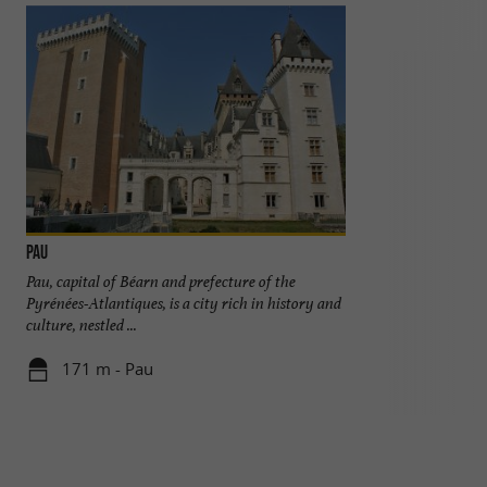
Pau
Pau Castle
Pau, capital of Béarn and prefecture of the
Birthplace of Henr
Pyrénées-Atlantiques, is a city rich in history and
the center of the 
culture, nestled ...
which offers ...
171 m - Pau
197 m - P