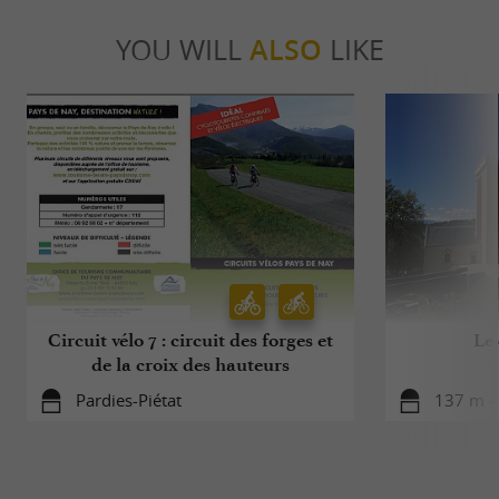
YOU WILL
ALSO
LIKE
Circuit vélo 7 : circuit des forges et
Le
de la croix des hauteurs
Pardies-Piétat
137 m -