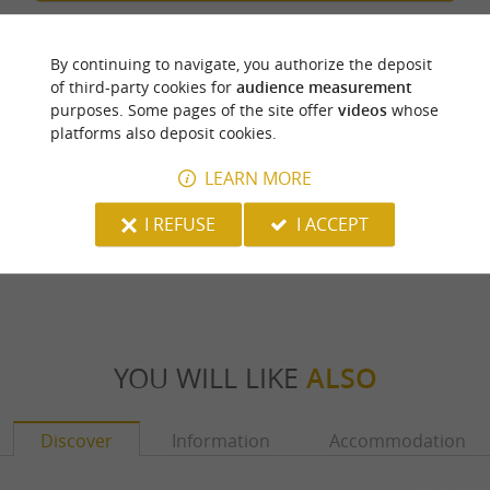
By continuing to navigate, you authorize the deposit
of third-party cookies for
audience measurement
Last update :
01/01/2026 à 10:32:21
purposes. Some pages of the site offer
videos
whose
platforms also deposit cookies.
Source :
Sirtaqui
| Office de tourisme communautaire du
LEARN MORE
Pays de Nay
Photo credit :
@Sirtaqui Cf. Office de tourisme
I REFUSE
I ACCEPT
communautaire du Pays de Nay
YOU WILL LIKE
ALSO
Discover
Information
Accommodation