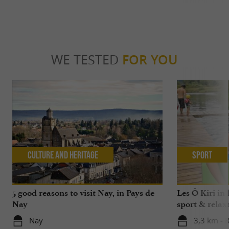
WE TESTED
FOR YOU
Culture and Heritage
Sport
5 good reasons to visit Nay, in Pays de
Les Ô Kiri in 
Nay
sport & relax
Nay
3,3 km - 