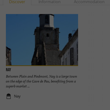
Discover
Information
Accommodation
Nay
Maison Carrée
Between Plain and Piedmont, Nay is a large town
The Maison Carré
on the edge of the Gave de Pau, benefiting from a
transports you to
superb market ...
wander through ..
Nay
339 m - N