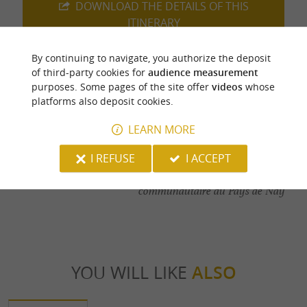
DOWNLOAD THE DETAILS OF THIS
ITINERARY
By continuing to navigate, you authorize the deposit
of third-party cookies for
audience measurement
purposes. Some pages of the site offer
videos
whose
Last update :
01/01/2026 à 10:32:21
platforms also deposit cookies.
Source :
Sirtaqui
| Office de tourisme communautaire du
LEARN MORE
Pays de Nay
I REFUSE
I ACCEPT
Photo credit :
@Sirtaqui Cf. Office de tourisme
communautaire du Pays de Nay
YOU WILL LIKE
ALSO