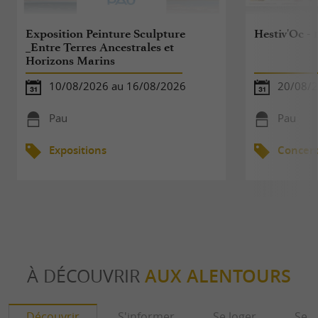
Exposition Peinture Sculpture
Hestiv'Oc - 1
_Entre Terres Ancestrales et
Horizons Marins
10/08/2026 au 16/08/2026
20/08/
Pau
Pau
Expositions
Concert
À DÉCOUVRIR
AUX ALENTOURS
Découvrir
S'informer
Se loger
Se r