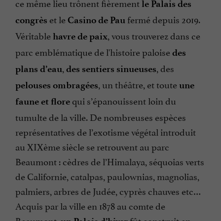
ce même lieu trônent fièrement
le Palais des
et le
fermé depuis 2019.
congrès
Casino de Pau
Véritable
, vous trouverez dans ce
havre de paix
parc emblématique de l'histoire paloise
des
,
, des
plans d’eau
des sentiers sinueuses
, un théâtre, et toute
pelouses ombragées
une
qui s’épanouissent loin du
faune et flore
tumulte de la ville. De nombreuses espèces
représentatives de l’exotisme végétal introduit
au XIXème siècle se retrouvent au parc
Beaumont : cèdres de l’Himalaya, séquoias verts
de Californie, catalpas, paulownias, magnolias,
palmiers, arbres de Judée, cyprès chauves etc…
Acquis par la ville en 1878 au comte de
Beaumont,
fût construit en