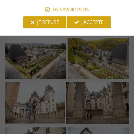
3. LE CHÂTEAU DE PAU ET SES
JARDINS DE STYLE RENAISSANCE
EN SAVOIR PLUS
JE REFUSE
J'ACCEPTE