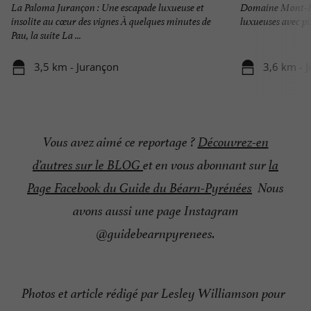
La Paloma Jurançon : Une escapade luxueuse et
Domaine Mont-Ri
insolite au cœur des vignes À quelques minutes de
luxueuses avec pis
Pau, la suite La ...
3,5 km - Jurançon
3,6 km - 
Vous avez aimé ce reportage ?
Découvrez-en
d’autres sur le BLOG
et en vous abonnant sur
la
Page Facebook du Guide du Béarn-Pyrénées
Nous
avons aussi une page Instagram
@guidebearnpyrenees.
Photos et article rédigé par Lesley Williamson pour