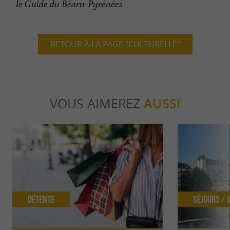
le Guide du Béarn-Pyrénées
RETOUR À LA PAGE "CULTURELLE"
VOUS AIMEREZ
AUSSI
Détente
Séjours /