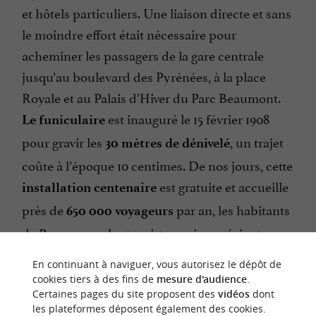
et hôtels particuliers. Une liaison directe et sans
le moindre effort était nécessaire pour
acheminer les passagers de la gare centrale
jusqu’au boulevard des Pyrénées, à la place
Royale et au Palais d’Hiver du Parc Beaumont.
est inauguré le 15 février 1908
Le funiculaire
pour gravir les
, un trajet
30 mètres de dénivelé
coûte à l’époque 10 centimes. De nos jours, cette
est gratuite et accueille
installation centenaire
près de
par an, les habitants
650 000 voyageurs
de Pau comme les touristes qui apprécient son
côté pratique et folklorique.
En continuant à naviguer, vous autorisez le dépôt de
cookies tiers à des fins de
mesure d'audience
.
Certaines pages du site proposent des
vidéos
dont
les plateformes déposent également des cookies.