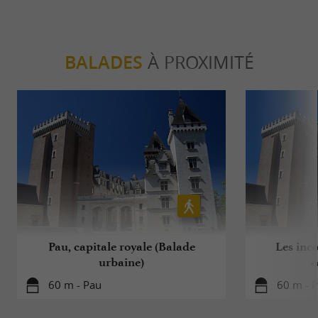
BALADES
À PROXIMITÉ
Pau, capitale royale (Balade
Les inc
urbaine)
c
60 m - Pau
60 m - 