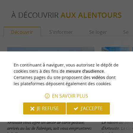
À DÉCOUVRIR
AUX ALENTOURS
Découvrir
S'informer
Se loger
Se r
En continuant à naviguer, vous autorisez le dépôt de
cookies tiers à des fins de
mesure d'audience
.
Certaines pages du site proposent des
vidéos
dont
les plateformes déposent également des cookies.
EN SAVOIR PLUS
JE REFUSE
J'ACCEPTE
Artouste - Lac d'Artouste - Vallée d'Ossau
Vallon du Sousso
Artouste vous offre un décor de carte postale,
Le Vallon du Souss
arrivés au lac de Fabrèges, soit vous emprunterez
d’Artouste. Le Ga