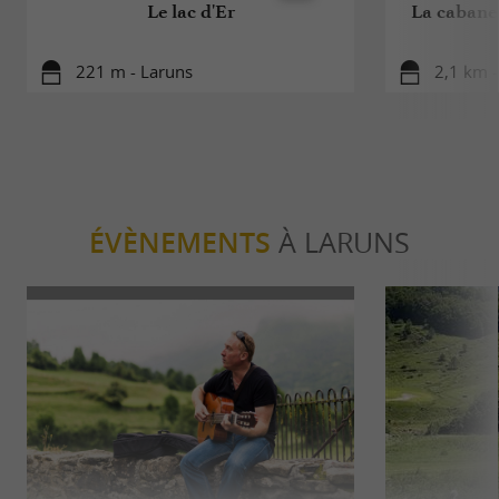
Le lac d'Er
La cabane 
221 m - Laruns
2,1 km -
ÉVÈNEMENTS
À LARUNS