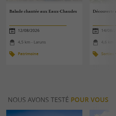
Balade chantée aux Eaux-Chaudes
Découverte d
12/08/2026
14/08/
4,5 km - Laruns
4,6 km 
Patrimoine
Sorties
NOUS AVONS TESTÉ
POUR VOUS