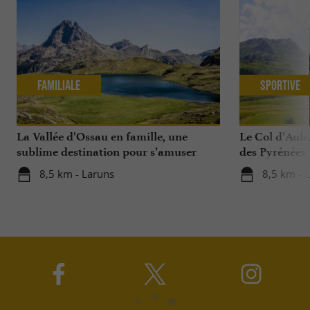
Familiale
Sportive
La Vallée d’Ossau en famille, une
Le Col d’Aub
sublime destination pour s’amuser
des Pyrénées
avec ses enfants toute l'année
8,5 km - Laruns
8,5 km - 