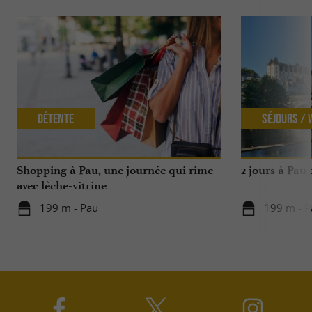
Détente
Séjours /
Shopping à Pau, une journée qui rime
2 jours à Pau
avec lèche-vitrine
199 m - Pau
199 m - P