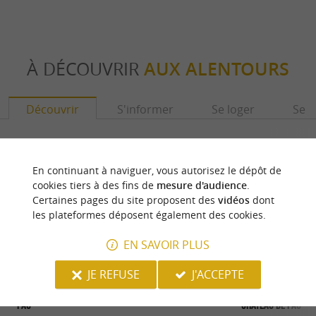
À DÉCOUVRIR
AUX ALENTOURS
Découvrir
S'informer
Se loger
Se r
En continuant à naviguer, vous autorisez le dépôt de
cookies tiers à des fins de
mesure d'audience
.
Certaines pages du site proposent des
vidéos
dont
les plateformes déposent également des cookies.
EN SAVOIR PLUS
JE REFUSE
J'ACCEPTE
Pau
Château de Pau