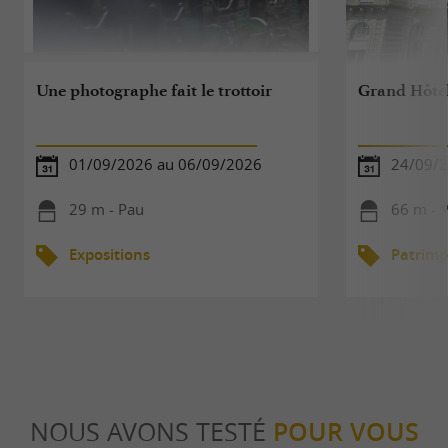
Une photographe fait le trottoir
Grand Hôte
01/09/2026 au 06/09/2026
24/09/
29 m - Pau
66 m - 
Expositions
Patrimo
NOUS AVONS TESTÉ
POUR VOUS