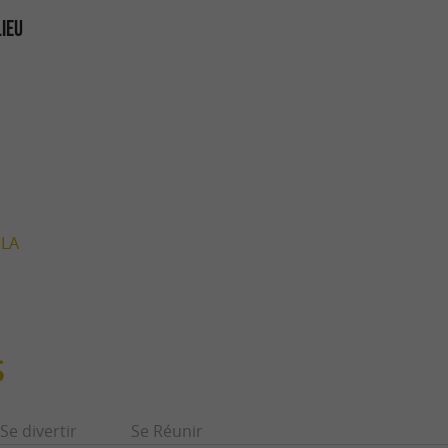
LIEU
 LA
S
Se divertir
Se Réunir