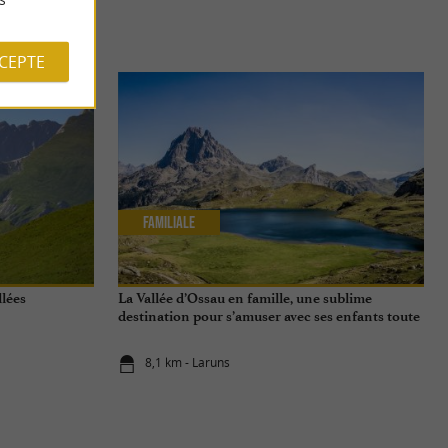
S
CCEPTE
Familiale
llées
La Vallée d’Ossau en famille, une sublime
destination pour s’amuser avec ses enfants toute
l'année
8,1 km - Laruns