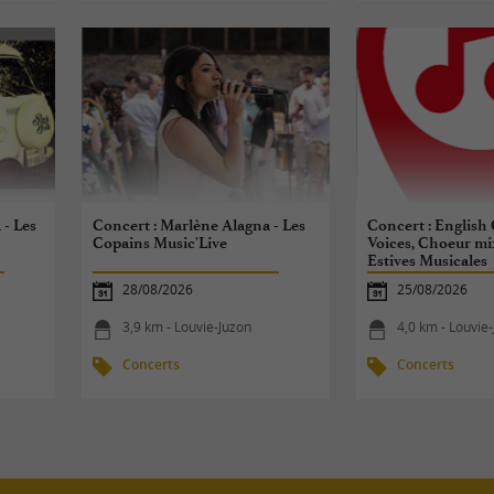
 - Les
Concert : Marlène Alagna - Les
Concert : English
Copains Music'Live
Voices, Choeur mi
Estives Musicales
Internationales
28/08/2026
25/08/2026
3,9 km - Louvie-Juzon
4,0 km - Louvie
Concerts
Concerts