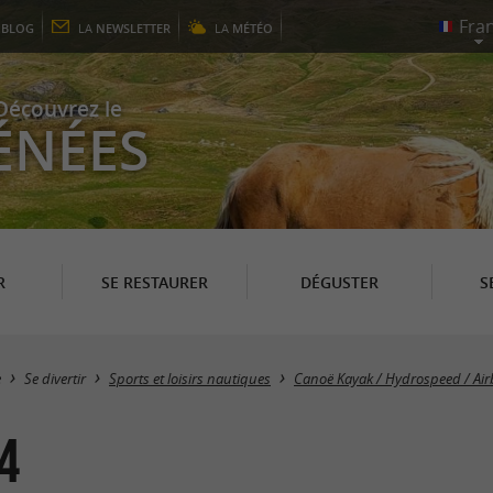
E
BLOG
LA
NEWSLETTER
LA
MÉTÉO
Découvrez le
ÉNÉES
R
SE RESTAURER
DÉGUSTER
S
e
Se divertir
Sports et loisirs nautiques
Canoë Kayak / Hydrospeed / Ai
4