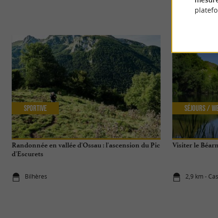
platef
Sportive
Séjours / W
Randonnée en vallée d'Ossau : l'ascension du Pic
Visiter le Béar
d'Escurets
Bilhères
2,9 km - Cas