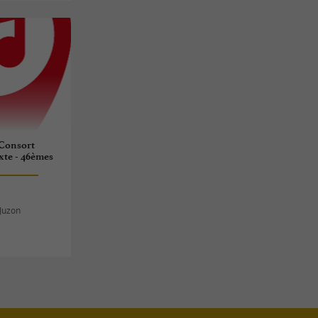
 Consort
xte - 46èmes
-Juzon