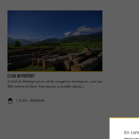
Le Col du Porteigt
Massif de Lazerque
Le Col du Porteigt est un col de «moyenne montagne», avec ses
Le Massif de Lazerq
880 mètres de haut. Vous pouvez y accéder depuis ...
accessible depuis Ar
1,5 km - Bilhères
2,0 km - Ol
En cont
mesure