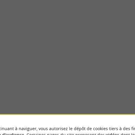
Plateau du Bénou
ue culmine à 1440 mètres d’altitude. Il est
Le Plateau du Benou se situe sur la commun
udy par le Pic d’Escurets, ...
plateau est emblématique du pastoralisme en 
oron-Sainte-Marie
2,1 km - Bielle
inuant à naviguer, vous autorisez le dépôt de cookies tiers à des fi
 d'audience
. Certaines pages du site proposent des
vidéos
dont le