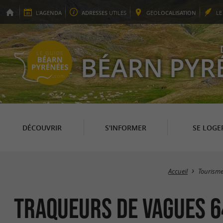
L'
AGENDA
ADRESSES
UTILES
GEO
LOCALISATION
L
BÉARN PYR
DÉCOUVRIR
S'INFORMER
SE LOGE
Accueil
Tourism
TRAQUEURS DE VAGUES 6