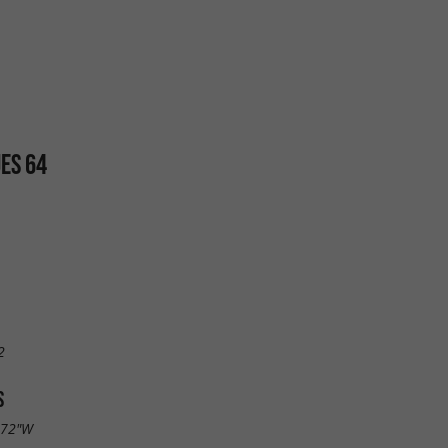
ES 64
2
S
.72"W