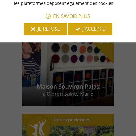
les plateformes déposent également des cookies.
EN SAVOIR PLUS
n
o
t
e
c
o
u
p
e
c
o
e
u
r
d
r
JE REFUSE
J'ACCEPTE
Maison Souviron Palas
à Oloron-Sainte-Marie
Top expériences