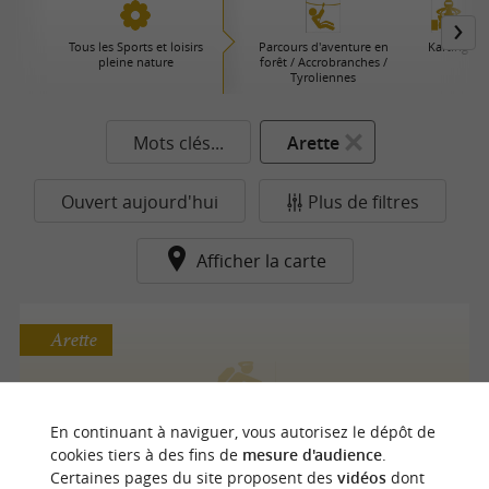
Tous les Sports et loisirs
Parcours d'aventure en
Karting
pleine nature
forêt / Accrobranches /
Tyroliennes
Mots clés...
Arette
Ouvert aujourd'hui
Plus de filtres
Afficher la carte
Arette
VTT EN BARÉTOUS - HOURTICQ PASCAL
En continuant à naviguer, vous autorisez le dépôt de
cookies tiers à des fins de
mesure d'audience
.
VTT Randonnées Cyclistes à Arette
Certaines pages du site proposent des
vidéos
dont