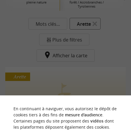
pleine nature
forêt / Accrobranches /
Tyroliennes
Mots clés...
Arette
Plus de filtres
Afficher la carte
Arette
MINI-GOLF - La Pierre Saint-Martin
En continuant à naviguer, vous autorisez le dépôt de
cookies tiers à des fins de
mesure d'audience
.
Certaines pages du site proposent des
vidéos
dont
les plateformes déposent également des cookies.