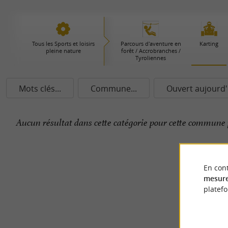
Tous les Sports et loisirs
Parcours d'aventure en
Karting
pleine nature
forêt / Accrobranches /
Tyroliennes
Mots clés...
Commune...
Ouvert aujourd'
Aucun résultat dans cette catégorie pour cette commune 
En cont
mesure
platef