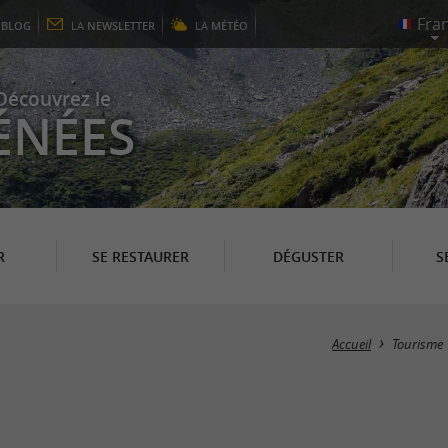
E
BLOG
LA
NEWSLETTER
LA
MÉTÉO
Découvrez le
ÉNÉES
R
SE RESTAURER
DÉGUSTER
S
Accueil
Tourisme