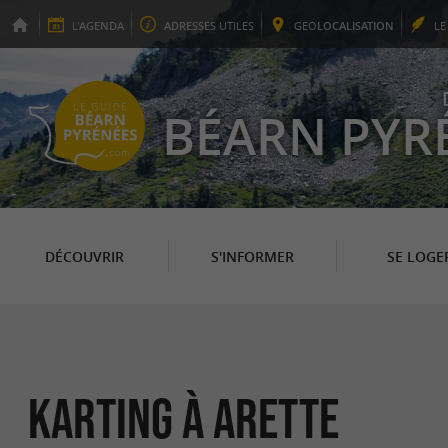
L'
AGENDA
ADRESSES
UTILES
GEO
LOCALISATION
L
BÉARN PYR
DÉCOUVRIR
S'INFORMER
SE LOGE
Karting à Arette