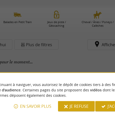
Balades en Petit Train
Jeux de piste /
Cheval / Ânes / Poneys /
Géocaching
Calèches
hui
Plus de filtres
Affiche
pour le moment...
inuant à naviguer, vous autorisez le dépôt de cookies tiers à des fi
 d'audience
. Certaines pages du site proposent des
vidéos
dont le
ormes déposent également des cookies.
EN SAVOIR PLUS
JE REFUSE
J'A