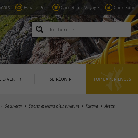
Espace Pro
Carnets de Voyage
Connexion
E DIVERTIR
SE RÉUNIR
TOP EXPÉRIENCES
Masquer la carte
Se divertir
Sports et loisirs pleine nature
Karting
Arette