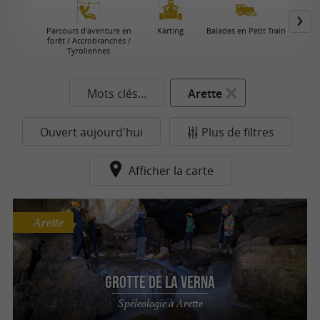
Parcours d'aventure en
Karting
Balades en Petit Train
forêt / Accrobranches /
Tyroliennes
Mots clés...
Arette
Ouvert aujourd'hui
Plus de filtres
Afficher la carte
Arette
Grotte de la Verna
Spéleologie à Arette