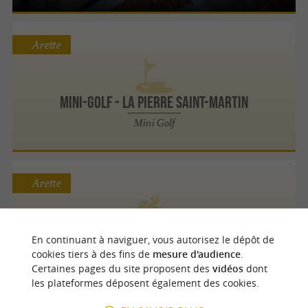
Arette
MINI-GOLF - La Pierre Saint-Martin
Mini Golf
Arette
VTT EN BARÉTOUS - HOURTICQ PASCAL
En continuant à naviguer, vous autorisez le dépôt de
cookies tiers à des fins de
mesure d'audience
.
VTT Randonnées Cyclistes à Arette
Certaines pages du site proposent des
vidéos
dont
les plateformes déposent également des cookies.