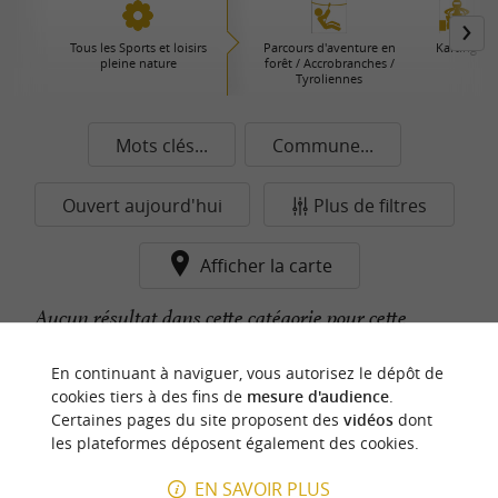
Tous les Sports et loisirs
Parcours d'aventure en
Karting
pleine nature
forêt / Accrobranches /
Tyroliennes
Mots clés...
Commune...
Ouvert aujourd'hui
Plus de filtres
Afficher la carte
Aucun résultat dans cette catégorie pour cette
commune pour le moment...
En continuant à naviguer, vous autorisez le dépôt de
cookies tiers à des fins de
mesure d'audience
.
Certaines pages du site proposent des
vidéos
dont
n
o
t
e
c
o
u
p
e
c
o
e
u
les plateformes déposent également des cookies.
r
d
r
EN SAVOIR PLUS