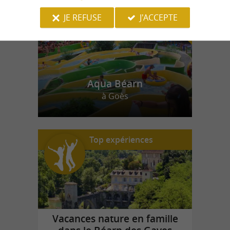
JE REFUSE
J'ACCEPTE
Aqua Béarn
à Goès
Top expériences
Vacances nature en famille