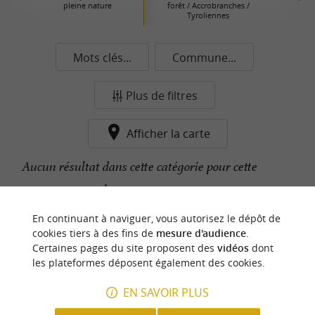
pleine nature
forêt / Accrobranches /
Tyroliennes
Mots clés...
Commune...
Plus de filtres
Afficher la carte
Aucun résultat dans cette catégorie pour cette
commune pour le moment...
En continuant à naviguer, vous autorisez le dépôt de
cookies tiers à des fins de
mesure d'audience
.
n
o
t
e
c
o
u
p
e
c
o
e
u
Certaines pages du site proposent des
vidéos
dont
r
d
r
les plateformes déposent également des cookies.
EN SAVOIR PLUS