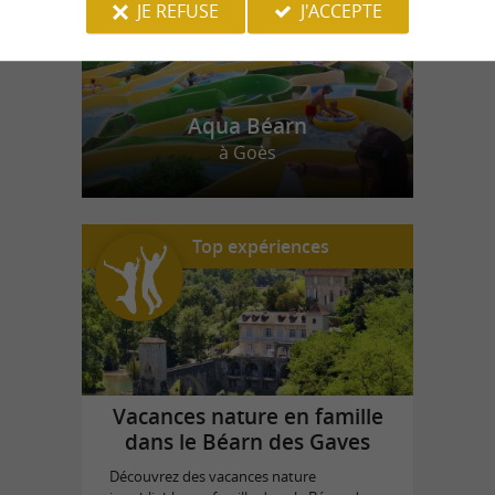
JE REFUSE
J'ACCEPTE
Aqua Béarn
à Goès
Top expériences
Vacances nature en famille
dans le Béarn des Gaves
Découvrez des vacances nature