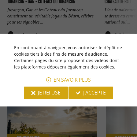
Jurançon - Gan - Coteaux du Jurançon
Château de Pau
Jurançon, Gan et les Coteaux du Jurançon
Lieu de naissance 
constituent un véritable joyau du Béarn, célèbre
se dresse au centre
pour ses vignobles ...
national qui ...
1,7 km - Jurançon
1,8 km - P
En continuant à naviguer, vous autorisez le dépôt de
cookies tiers à des fins de
mesure d'audience
.
Certaines pages du site proposent des
vidéos
dont
les plateformes déposent également des cookies.
NOUS AVONS TESTÉ
POUR VOUS
EN SAVOIR PLUS
JE REFUSE
J'ACCEPTE