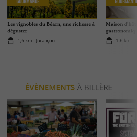
Gourmande
Gourmand
Les vignobles du Béarn, une richesse à
Maison d’hôte
déguster
gastronomique
Domaine de 
1,6 km - Jurançon
1,6 km - 
ÉVÈNEMENTS
À BILLÈRE