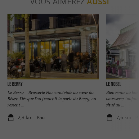
VOUS AIMEREZ
AUSSI
Le Berry
Le Nobel
Le Berry – Brasserie Pau conviviale au cœur du
Bienvenue au bar 
Béarn Dès que l’on franchit la porte du Berry, on
vous serez toujour
ressent ...
situé au ...
2,3 km - Pau
7,6 km - P