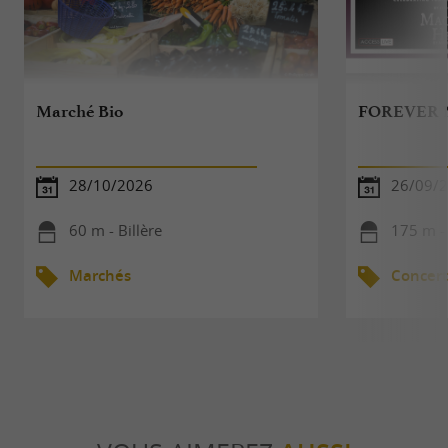
Marché Bio
FOREVER 
28/10/2026
26/09/
60 m - Billère
175 m - 
Marchés
Concert