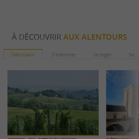
À DÉCOUVRIR
AUX ALENTOURS
Découvrir
S'informer
Se loger
Se r