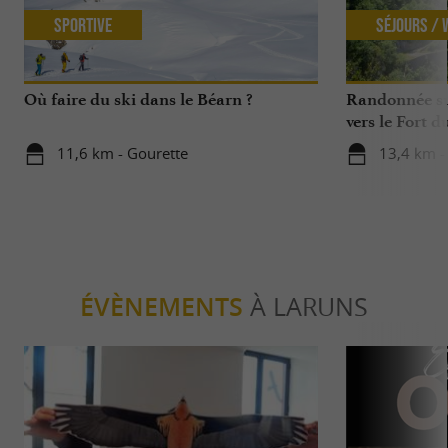
Sportive
Séjours /
Où faire du ski dans le Béarn ?
Randonnée su
vers le Fort d
11,6 km - Gourette
13,4 km -
ÉVÈNEMENTS
À LARUNS