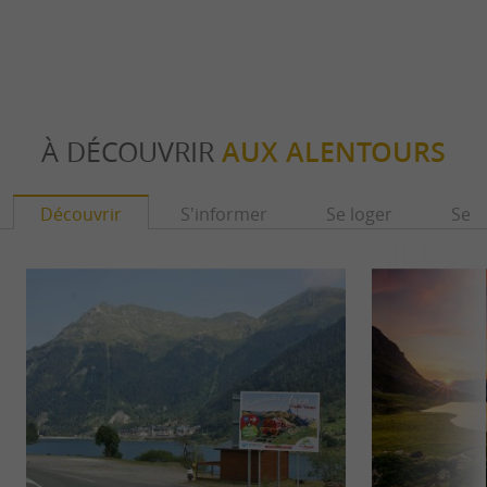
À DÉCOUVRIR
AUX ALENTOURS
Découvrir
S'informer
Se loger
Se r