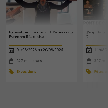
Exposition : L'as-tu vu ? Rapaces en
Projection -
Pyrénées Béarnaises
?
01/08/2026 au 20/08/2026
14/08/
327 m - Laruns
327 m -
Expositions
Fêtes p