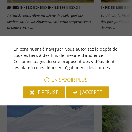
Artouste - Lac d'Artouste - Vallée d'Ossau
Le Pic du Midi d'O
Artouste vous offre un décor de carte postale,
Le Pic du Midi d’
arrivés au lac de Fabrèges, soit vous emprunterez
des pics pyrénéens
la belle route ...
depuis ...
2,9 km - Laruns
3,8 km - L
En continuant à naviguer, vous autorisez le dépôt de
cookies tiers à des fins de
mesure d'audience
.
Certaines pages du site proposent des
vidéos
dont
les plateformes déposent également des cookies.
EN SAVOIR PLUS
NOUS AVONS TESTÉ
POUR VOUS
JE REFUSE
J'ACCEPTE