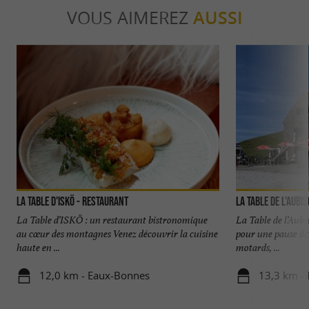
VOUS AIMEREZ
AUSSI
La Table d'Iskö - Restaurant
La Table de l'Aubi
La Table d’ISKÖ : un restaurant bistronomique
La Table de l’Aubi
au cœur des montagnes Venez découvrir la cuisine
pour une pause da
haute en ...
motards, ...
12,0 km - Eaux-Bonnes
13,3 km - 