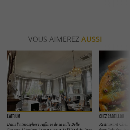
VOUS AIMEREZ
AUSSI
L'Atrium
Chez Cabeillou
Dans l' atmosphère raffinée de sa salle Belle
Restaurant Chez C
Époque, L'Atrium, le restaurant de l'Hôtel du Parc
familiale depuis 5