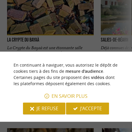
La Crypte du Bayaà
Salies-de-Béarn
La Crypte du Bayaà est une étonnante salle
Déjà connues des 
souterraine à Salies-de-Béarn. À l’origine, il
baigner, les eaux d
s’agissait d’un ...
toujours étées une 
En continuant à naviguer, vous autorisez le dépôt de
cookies tiers à des fins de
mesure d'audience
.
30 m - Salies-de-Béarn
106 m - Sa
Certaines pages du site proposent des
vidéos
dont
les plateformes déposent également des cookies.
EN SAVOIR PLUS
JE REFUSE
J'ACCEPTE
NOUS AVONS TESTÉ
POUR VOUS