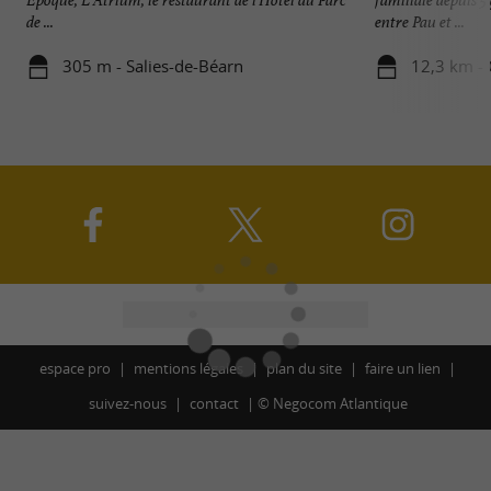
de ...
entre Pau et ...
305 m - Salies-de-Béarn
12,3 km - 
espace pro
mentions légales
plan du site
faire un lien
suivez-nous
contact
©
Negocom Atlantique