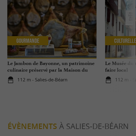
Gourmande
Culturell
Le Jambon de Bayonne, un patrimoine
Le Musée du s
culinaire préservé par la Maison du
faire local
Jambon de Bayonne et La Saline de
112 m - Salies-de-Béarn
112 m - S
Salies-de-Béarn
ÉVÈNEMENTS
À SALIES-DE-BÉARN