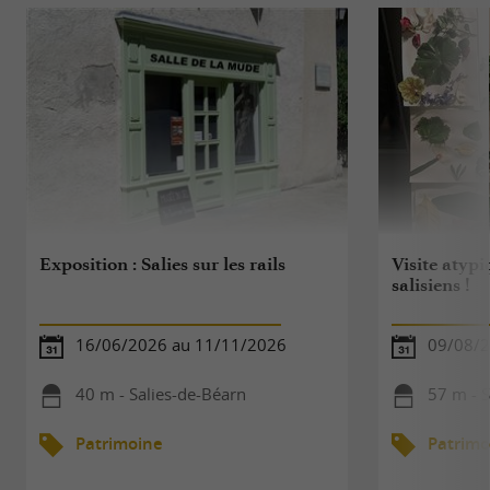
Exposition : Salies sur les rails
Visite atypi
salisiens !
16/06/2026 au 11/11/2026
09/08/
40 m - Salies-de-Béarn
57 m - S
Patrimoine
Patrimo