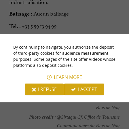
industrialisation.
Aucun balisage
Balisage :
+33 5 59 13 94 99
Tél. :
By continuing to navigate, you authorize the deposit
DOWNLOAD THE DETAILS OF THIS
of third-party cookies for
audience measurement
ITINERARY
purposes. Some pages of the site offer
videos
whose
platforms also deposit cookies.
LEARN MORE
Last update :
11/02/2026 à 10:32:28
I REFUSE
I ACCEPT
Source :
Sirtaqui
| Office de Tourisme Communautaire du
Pays de Nay
Photo credit :
@Sirtaqui Cf. Office de Tourisme
Communautaire du Pays de Nay