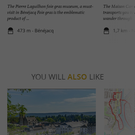
The Pierre Laguilhon foie gras museum, a must-
The Maison Carré
visit in Bénéjacq Foie gras is the emblematic
transports you to
product of ...
wander through ..
473 m - Bénéjacq
1,7 km - 
YOU WILL
ALSO
LIKE