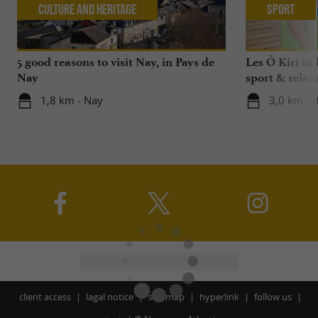
Culture and Heritage
Sport
5 good reasons to visit Nay, in Pays de
Les Ô Kiri in 
Nay
sport & relax
1,8 km - Nay
3,0 km - 
client access
lagal notice
site map
hyperlink
follow us