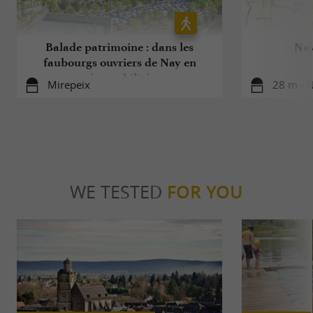
Balade patrimoine : dans les
Nay
faubourgs ouvriers de Nay en
écomobilité
Mirepeix
28 m - 
WE TESTED
FOR YOU