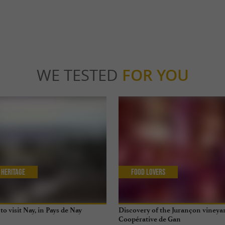
WE TESTED
FOR YOU
 Heritage
Food Lovers
to visit Nay, in Pays de Nay
Discovery of the Jurançon vineyar
Coopérative de Gan