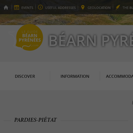
EVENTS
USEFUL
ADDRESSES
GEO
LOCATION
THE
B
BÉARN PYR
DISCOVER
INFORMATION
ACCOMMODA
PARDIES-PIÉTAT