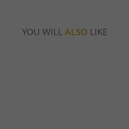
YOU WILL
ALSO
LIKE
 1 Entre plaine et gave
Tour de Langladur
Arros-de-Nay
1,8 km - Arros-de-Nay