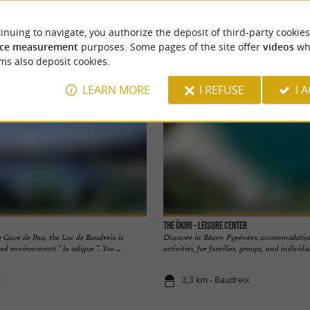
YOU WILL LIKE
ALSO
inuing to navigate, you authorize the deposit of third-party cookies
Accommodation
Eating & Drinking
Tasting
ce measurement
purposes. Some pages of the site offer
videos
wh
ms also deposit cookies.
LEARN MORE
I REFUSE
I 
The Ôkiri - Leisure center
 Gave de Pau, the Lac de Baudreix is
Discover in Béarn Pyrénées: accommodation,
ed environment: “ la saligue ”. You ...
activities, for families, groups, and individual
u
3,3 km - Baudreix