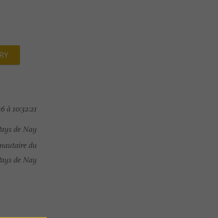
RY
6 à 10:32:21
Pays de Nay
nautaire du
Pays de Nay