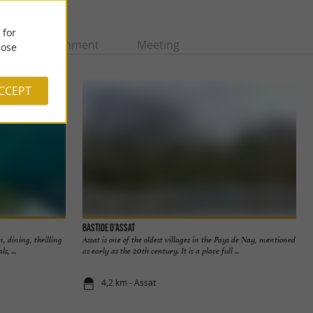
 for
Entertainment
Meeting
ose
ACCEPT
Bastide d'Assat
 dining, thrilling
Assat is one of the oldest villages in the Pays de Nay, mentioned
s, ...
as early as the 20th century. It is a place full ...
4,2 km - Assat