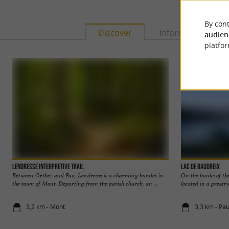
By cont
Discover
Information
audien
platfor
Lendresse interpretive trail
Lac De Baudreix
Between Orthez and Pau, Lendresse is a charming hamlet in
On the banks of the
the town of Mont. Departing from the parish church, an ...
located in a preserv
3,2 km - Mont
3,3 km - Pa