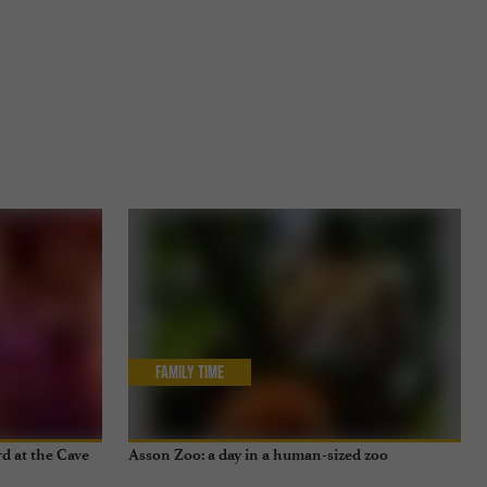
Family Time
d at the Cave
Asson Zoo: a day in a human-sized zoo