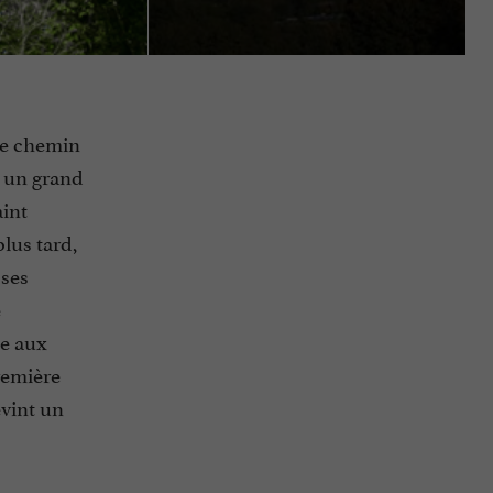
le chemin
t un grand
aint
plus tard,
 ses
e
te aux
remière
evint un