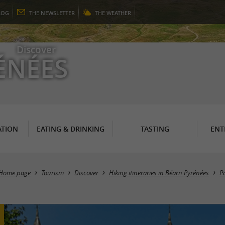
LOG
THE
NEWSLETTER
THE
WEATHER
Discover
ÉNÉES
TION
EATING & DRINKING
TASTING
ENT
Home page
Tourism
Discover
Hiking itineraries in Béarn Pyrénées
Pa