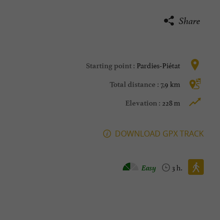
Share
Pardies-Piétat
Starting point :
7,9 km
Total distance :
228 m
Elevation :
DOWNLOAD GPX TRACK
Walking :
Easy
3 h.