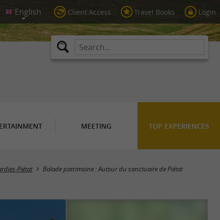
Client Access
Travel Books
Login
ERTAINMENT
MEETING
TOP EXPERIENCES
rdies-Piétat
Balade patrimoine : Autour du sanctuaire de Piétat