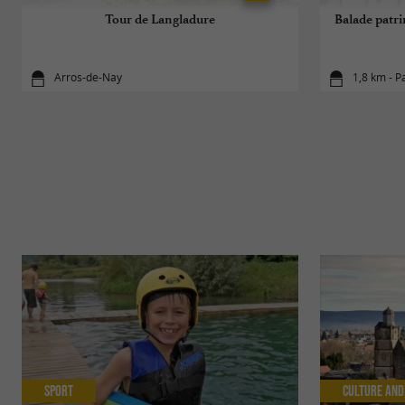
Tour de Langladure
Balade patri
Arros-de-Nay
1,8 km - P
Sport
Culture and