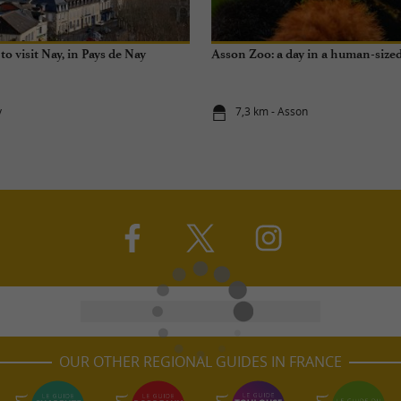
to visit Nay, in Pays de Nay
Asson Zoo: a day in a human-size
y
7,3 km - Asson
OUR OTHER REGIONAL GUIDES IN FRANCE