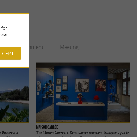
 for
ose
Entertainment
Meeting
ACCEPT
Maison Carrée
e Baudreix is
The Maison Carrée, a Renaissance mansion, transports you to