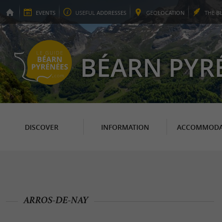
EVENTS
USEFUL
ADDRESSES
GEO
LOCATION
THE
B
BÉARN PYR
DISCOVER
INFORMATION
ACCOMMODA
ARROS-DE-NAY