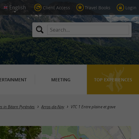
Client Access
Travel Books
Login
ERTAINMENT
MEETING
TOP EXPERIENCES
ies in Béarn Pyrénées
Arros-de-Nay
VTC 1 Entre plaine et gave