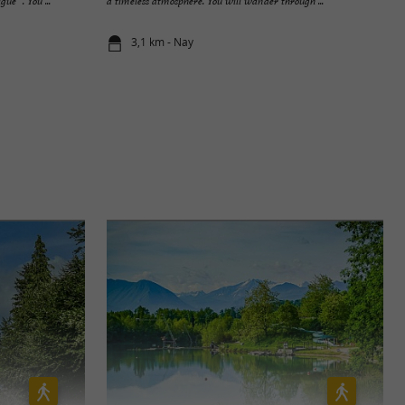
ue ”. You ...
a timeless atmosphere. You will wander through ...
3,1 km - Nay