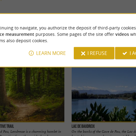
YOU WILL LIKE
ALSO
inuing to navigate, you authorize the deposit of third-party cookies
ce measurement
purposes. Some pages of the site offer
videos
wh
ms also deposit cookies.
Accommodation
Eating & Drinking
Tasting
LEARN MORE
I REFUSE
I 
tive trail
Lac De Baudreix
 Pau, Lendresse is a charming hamlet in
On the banks of the Gave de Pau, the Lac d