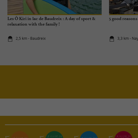
Les Ô Kiri in lac de Baudreix : A day of sport &
5 good reasons 
relaxation with the family !
2,5 km - Baudreix
3,3 km - Na