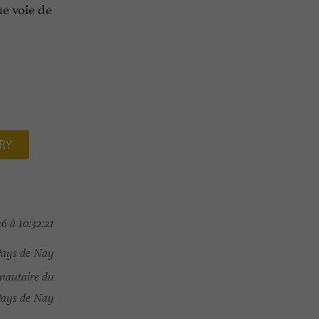
ne voie de
RY
6 à 10:32:21
Pays de Nay
nautaire du
Pays de Nay