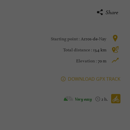
Share
Arros-de-Nay
Starting point :
13,4 km
Total distance :
70 m
Elevation :
DOWNLOAD GPX TRACK
Velo hybrid :
Very easy
2 h.