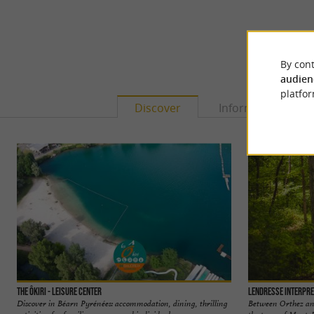
By cont
audien
platfor
Discover
Information
The Ôkiri - Leisure center
Lendresse interpre
Discover in Béarn Pyrénées: accommodation, dining, thrilling
Between Orthez and