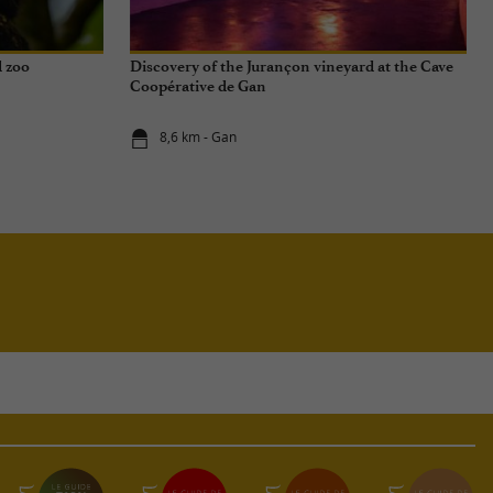
d zoo
Discovery of the Jurançon vineyard at the Cave
Coopérative de Gan
8,6 km - Gan