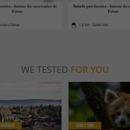
moine : Autour du sanctuaire de
Balade patrimoine : Autour du 
Piétat
Piétat
ardies-Piétat
1,8 km - Saint-Abit
WE TESTED
FOR YOU
 Heritage
Family Time