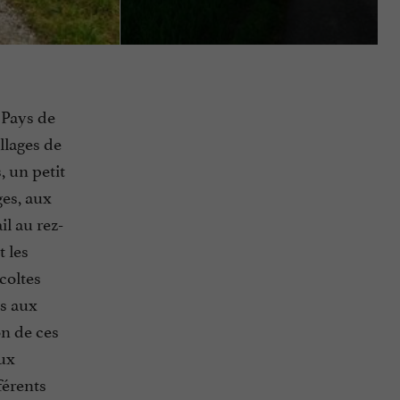
 Pays de
llages de
, un petit
es, aux
il au rez-
t les
coltes
es aux
on de ces
eux
férents