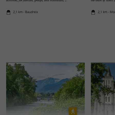
activities, for families, groups, and individuals, ...
the town of Mont. D
2,1 km - Baudreix
2,1 km - Mo