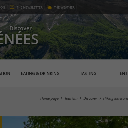
LOG
THE
NEWSLETTER
THE
WEATHER
Discover
ÉNÉES
TION
EATING & DRINKING
TASTING
ENT
Home page
Tourism
Discover
Hiking itinerar