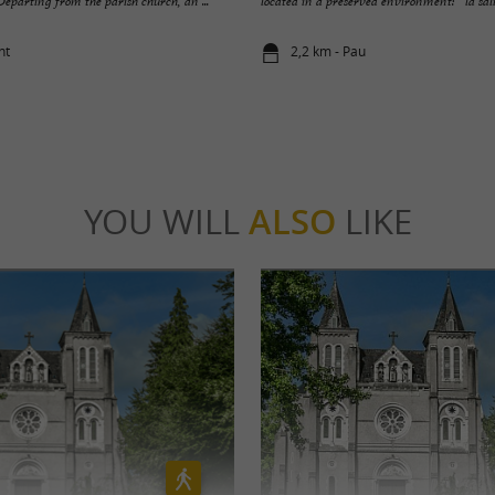
eparting from the parish church, an ...
located in a preserved environment: “ la salig
nt
2,2 km - Pau
YOU WILL
ALSO
LIKE