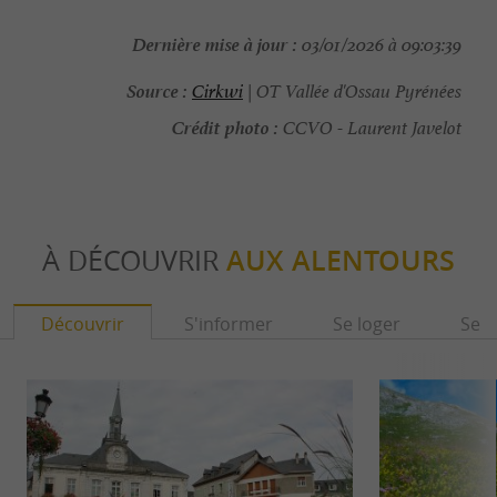
Dernière mise à jour :
03/01/2026 à 09:03:39
Source :
Cirkwi
| OT Vallée d'Ossau Pyrénées
Crédit photo :
CCVO - Laurent Javelot
À DÉCOUVRIR
AUX ALENTOURS
Découvrir
S'informer
Se loger
Se r