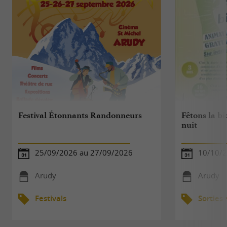
Festival Étonnants Randonneurs
Fêtons la bio
nuit
25/09/2026 au 27/09/2026
10/10/
Arudy
Arudy
Festivals
Sorties