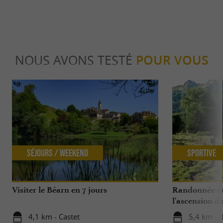
NOUS AVONS TESTÉ
POUR VOUS
Séjours / Weekend
Sportive
Visiter le Béarn en 7 jours
Randonnée en 
l'ascension d
4,1 km - Castet
5,4 km - B