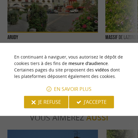
Arudy
Massif de Lazerqu
Arudy se trouve dans le Béarn, une région aux
Le Massif de Laze
paysages époustouflants. Un peu d'histoire et de
d’altitude. Il est 
En continuant à naviguer, vous autorisez le dépôt de
culture Berceau de ...
d’Escurets, ...
cookies tiers à des fins de
mesure d'audience
.
Certaines pages du site proposent des
vidéos
dont
48 m - Arudy
3,9 km - O
les plateformes déposent également des cookies.
EN SAVOIR PLUS
JE REFUSE
J'ACCEPTE
VOUS AIMEREZ
AUSSI