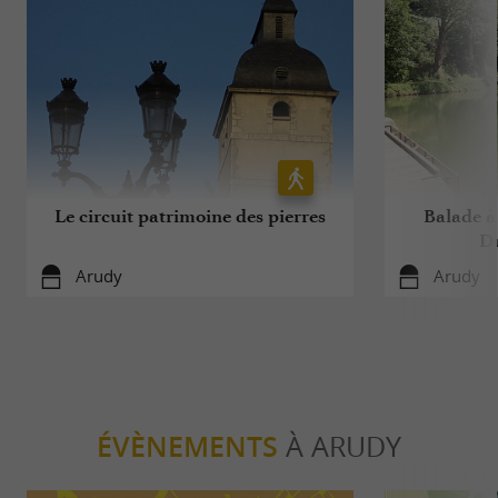
Le circuit patrimoine des pierres
Balade à 
Du
Arudy
Arudy
ÉVÈNEMENTS
À ARUDY