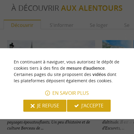
À DÉCOUVRIR
AUX ALENTOURS
Découvrir
S'informer
Se loger
Se r
En continuant à naviguer, vous autorisez le dépôt de
cookies tiers à des fins de
mesure d'audience
.
Certaines pages du site proposent des
vidéos
dont
les plateformes déposent également des cookies.
EN SAVOIR PLUS
JE REFUSE
J'ACCEPTE
Arudy
Massif de Lazerqu
Arudy se trouve dans le Béarn, une région aux
Le Massif de Laze
paysages époustouflants. Un peu d'histoire et de
d’altitude. Il est 
culture Berceau de ...
d’Escurets, ...