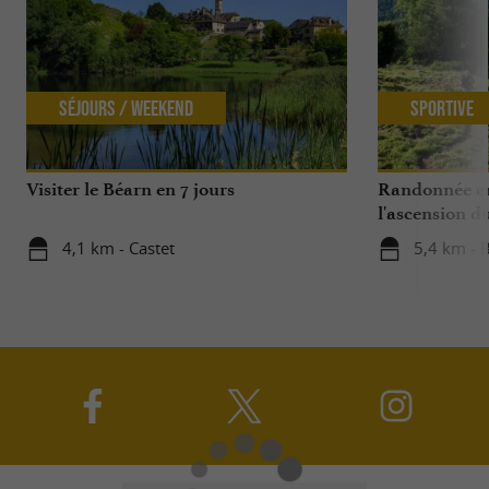
Séjours / Weekend
Sportive
Visiter le Béarn en 7 jours
Randonnée en 
l'ascension d
4,1 km - Castet
5,4 km - B