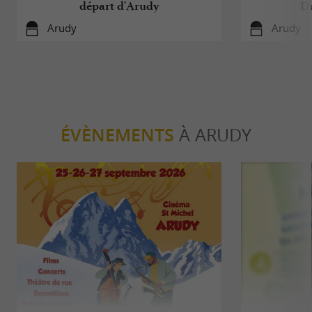
départ d'Arudy
Du
Arudy
Arudy
ÉVÈNEMENTS
À ARUDY