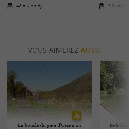
48 m - Arudy
3,9 km - O
VOUS AIMEREZ
AUSSI
La boucle du gave d'Ossau au
Balade à 