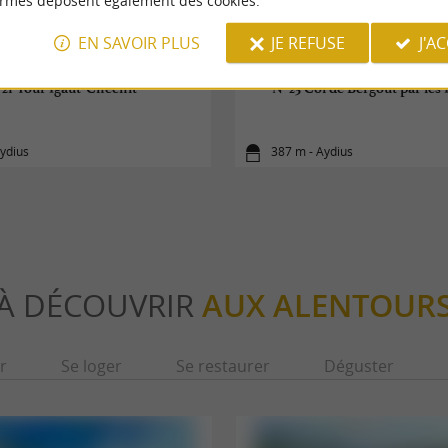
ormes déposent également des cookies.
EN SAVOIR PLUS
JE REFUSE
J'A
21 Tour Igaüt-Chéchit
N°23 Col de Bergout par les
ydius
387 m - Aydius
À DÉCOUVRIR
AUX ALENTOUR
r
Se loger
Se restaurer
Déguster