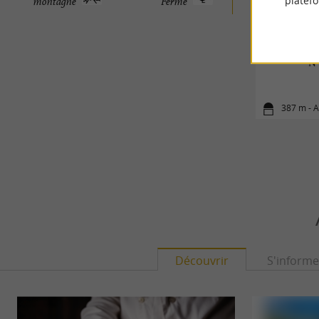
platef
montagne
Ferme
N°
387 m - A
Découvrir
S'informe