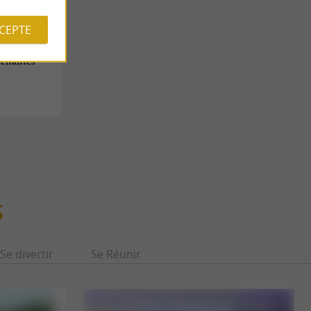
CCEPTE
 Ichantes
S
Se divertir
Se Réunir