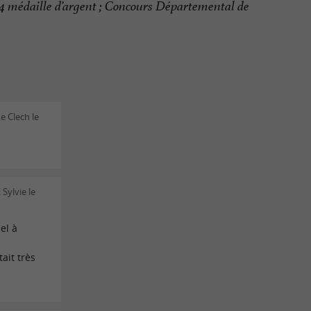
14 médaille d’argent ; Concours Départemental de
e Clech le
Sylvie le
el à
s
ait très