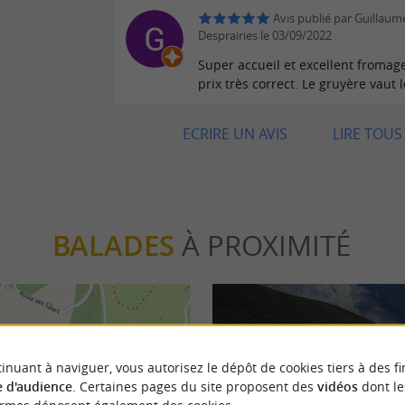
Avis publié par Guillaum
Desprairies le 03/09/2022
Super accueil et excellent fromag
prix très correct. Le gruyère vaut l
ECRIRE UN AVIS
LIRE TOUS 
BALADES
À PROXIMITÉ
inuant à naviguer, vous autorisez le dépôt de cookies tiers à des fi
 d'audience
. Certaines pages du site proposent des
vidéos
dont le