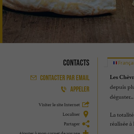
Contacts
França
Les Chèvr
CONTACTER
PAR EMAIL
depuis pl
APPELER
déguster… 
Visiter le site Internet
La totalit
Localiser
réalisée à 
Partager
Ajouter à mon carnet de voyage