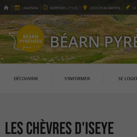
L'
AGENDA
ADRESSES
UTILES
GEO
LOCALISATION
L
BÉARN PYR
DÉCOUVRIR
S'INFORMER
SE LOGE
Les Chèvres d'Iseye