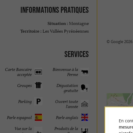
Informations pratiques
Montagne
Situation :
Les Vallées Pyrénéennes
Territoire :
© Google 2026
Services
Carte Bancaire
Bienvenue à la
acceptée
Ferme
Groupes
Dégustation
gratuite
Parking
Ouvert toute
l'année
Parle espagnol
Parle anglais
En cont
mesure
Vue sur la
Produits de la