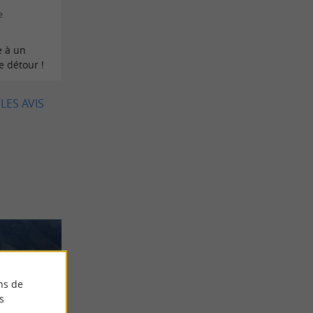
e
e à un
e détour !
LES AVIS
ns de
s