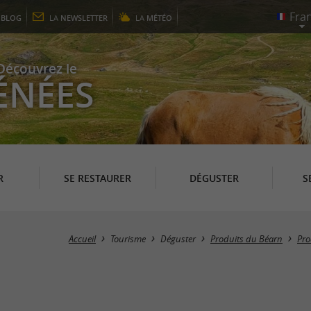
E
BLOG
LA
NEWSLETTER
LA
MÉTÉO
Découvrez le
ÉNÉES
R
SE RESTAURER
DÉGUSTER
S
Accueil
Tourisme
Déguster
Produits du Béarn
Pro