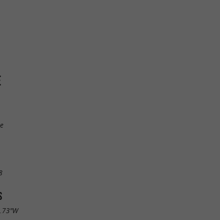
E
e
8
S
5.73"W