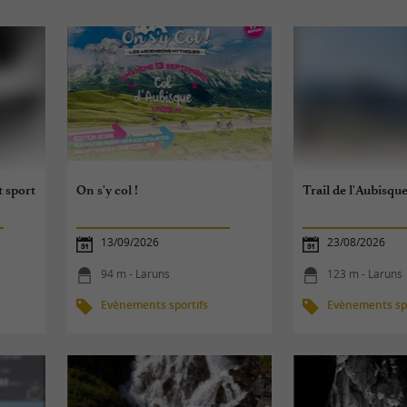
t sport
On s'y col !
Trail de l'Aubisqu
13/09/2026
23/08/2026
94 m - Laruns
123 m - Laruns
Evènements sportifs
Evènements spo