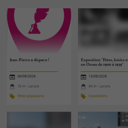
Jean-Pierre a disparu !
Exposition "Fêtes, loisirs e
en Ossau de 1900 à 1939"
06/08/2026
13/08/2026
70 m - Laruns
94 m - Laruns
Fêtes populaires
Expositions