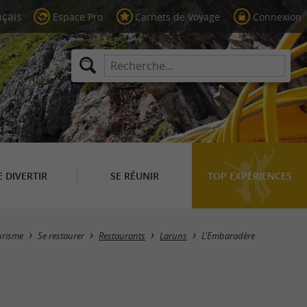
Espace Pro
Carnets de Voyage
Connexion
E DIVERTIR
SE RÉUNIR
TOP EXPÉRIENCES
urisme
Se restaurer
Restaurants
Laruns
L'Embaradère