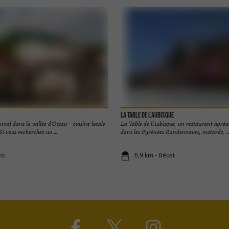
La Table de l'Aubisque
nnel dans la vallée d’Ossau – cuisine locale
La Table de l’Aubisque, un restaurant agré
Si vous recherchez un ...
dans les Pyrénées Randonneurs, motards, ...
st
6,9 km - Béost