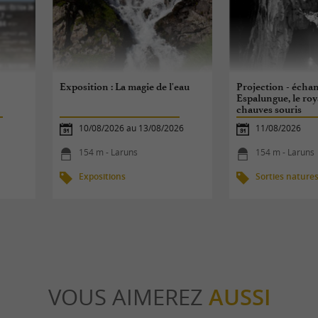
Exposition : La magie de l'eau
Projection - échan
Espalungue, le ro
chauves souris
10/08/2026 au 13/08/2026
11/08/2026
154 m - Laruns
154 m - Laruns
Expositions
Sorties nature
VOUS AIMEREZ
AUSSI