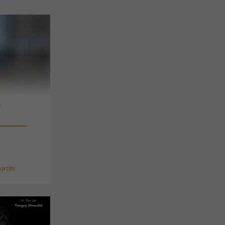
e
rtifs