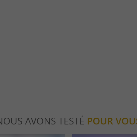
Les Eaux-Bonnes - Gourette - Col d'Aubisque
able du train d’Artouste et des activités
Pourtant postérieure à sa concurrente voisi
e Nichée au cœur des ...
Chaudes, la station thermale des Eaux Bonnes
touste
3,2 km - Eaux-Bonnes
NOUS AVONS TESTÉ
POUR VOU