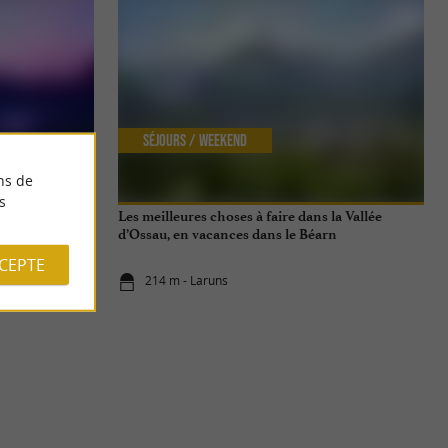
Séjours / Weekend
ns de
s
Les meilleures choses à faire dans la Vallée
d’Ossau, en vacances dans le Béarn
CCEPTE
214 m - Laruns