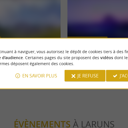
Incontournable
inuant à naviguer, vous autorisez le dépôt de cookies tiers à des fi
 d'audience
. Certaines pages du site proposent des
vidéos
dont le
que, un incontournable des
Les spots photos du Béarn
ormes déposent également des cookies.
EN SAVOIR PLUS
JE REFUSE
J'A
uns
214 m - Laruns
ÉVÈNEMENTS
À LARUNS