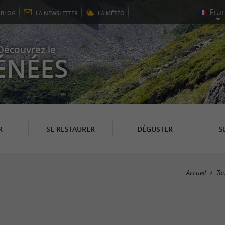
E
BLOG
LA
NEWSLETTER
LA
MÉTÉO
Découvrez le
ÉNÉES
R
SE RESTAURER
DÉGUSTER
S
Accueil
To