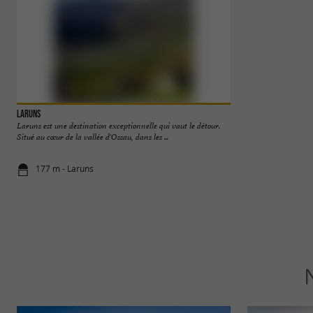
Laruns
Station Artouste
Laruns est une destination exceptionnelle qui vaut le détour.
L'expérience inoubli
Situé au cœur de la vallée d'Ossau, dans les ...
outdoor en montagn
177 m - Laruns
1,3 km - Ar