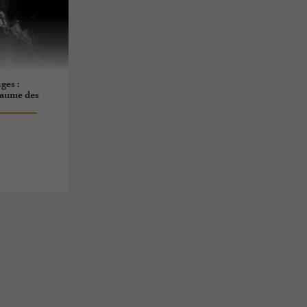
ges :
yaume des
s