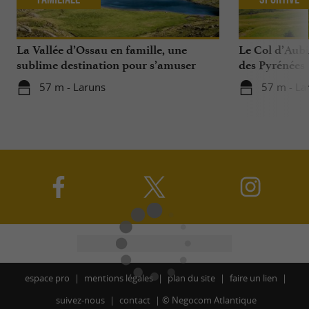
La Vallée d’Ossau en famille, une
Le Col d’Aub
sublime destination pour s’amuser
des Pyrénées
avec ses enfants toute l'année
57 m - Laruns
57 m - La
espace pro
mentions légales
plan du site
faire un lien
suivez-nous
contact
©
Negocom Atlantique