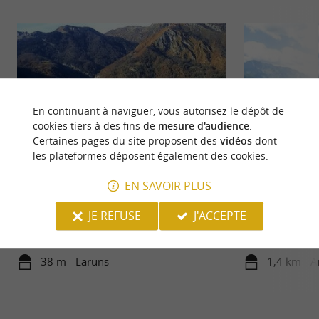
En continuant à naviguer, vous autorisez le dépôt de
cookies tiers à des fins de
mesure d'audience
.
Certaines pages du site proposent des
vidéos
dont
les plateformes déposent également des cookies.
EN SAVOIR PLUS
Laruns
Station Artouste
Laruns est une destination exceptionnelle qui
L'expérience inoub
JE REFUSE
J'ACCEPTE
vaut le détour. Situé au cœur de la vallée d'Ossau,
activités outdoor
dans les ...
des ...
38 m - Laruns
1,4 km - A