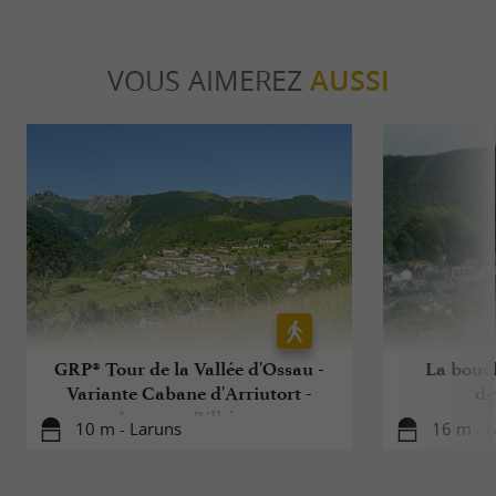
VOUS AIMEREZ
AUSSI
GRP® Tour de la Vallée d'Ossau -
La boucl
Variante Cabane d'Arriutort -
dé
Laruns - Bilhères
10 m - Laruns
16 m - 