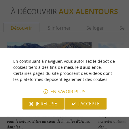
À DÉCOUVRIR
AUX ALENTOURS
Découvrir
S'informer
Se loger
Se r
En continuant à naviguer, vous autorisez le dépôt de
cookies tiers à des fins de
mesure d'audience
.
Certaines pages du site proposent des
vidéos
dont
les plateformes déposent également des cookies.
EN SAVOIR PLUS
JE REFUSE
J'ACCEPTE
Laruns
Station Artouste
Laruns est une destination exceptionnelle qui
L'expérience inoub
vaut le détour. Situé au cœur de la vallée d'Ossau,
activités outdoor
dans les ...
des ...