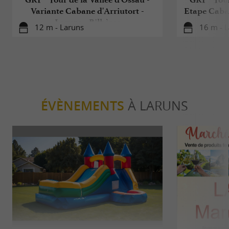
Variante Cabane d'Arriutort -
Etape Caban
Laruns - Bilhères
12 m - Laruns
16 m - 
ÉVÈNEMENTS
À LARUNS