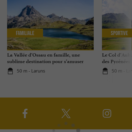
Familiale
Sportive
La Vallée d’Ossau en famille, une
Le Col d’Aub
sublime destination pour s’amuser
des Pyrénées
avec ses enfants toute l'année
50 m - Laruns
50 m - La