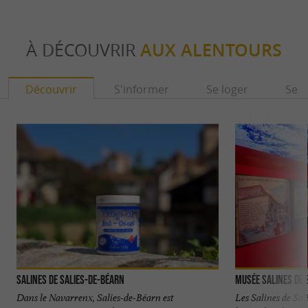
À DÉCOUVRIR
AUX ALENTOURS
Découvrir
S'informer
Se loger
Se r
Salines de Salies-de-Béarn
Musée Salines de 
Dans le Navarrenx, Salies-de-Béarn est
Les Salines de Sal