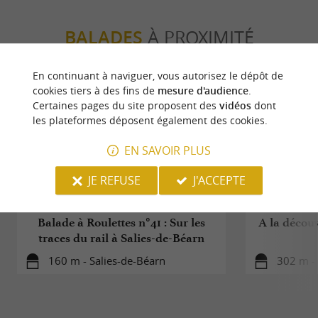
BALADES
À PROXIMITÉ
En continuant à naviguer, vous autorisez le dépôt de
cookies tiers à des fins de
mesure d'audience
.
Certaines pages du site proposent des
vidéos
dont
les plateformes déposent également des cookies.
EN SAVOIR PLUS
JE REFUSE
J'ACCEPTE
Balade à Roulettes n°41 : Sur les
A la découv
traces du rail à Salies-de-Béarn
160 m - Salies-de-Béarn
302 m - 