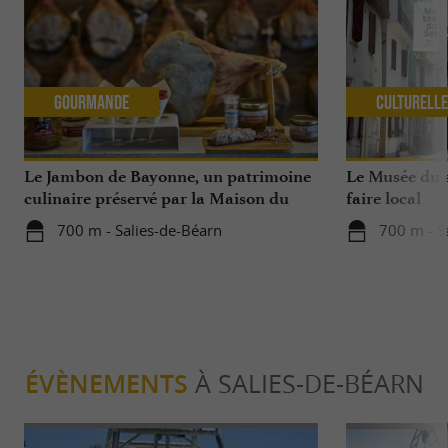
Gourmande
Culturell
Le Jambon de Bayonne, un patrimoine
Le Musée du s
culinaire préservé par la Maison du
faire local
Jambon de Bayonne et La Saline de
700 m - Salies-de-Béarn
700 m - S
Salies-de-Béarn
ÉVÈNEMENTS
À SALIES-DE-BÉARN