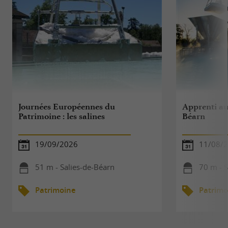
Journées Européennes du
Apprenti au
Patrimoine : les salines
Béarn
19/09/2026
11/08/
51 m - Salies-de-Béarn
70 m - S
Patrimoine
Patrimo