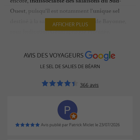
indissociable des salaisons du Sud-
, puisqu’il est notamment l’
Ouest
unique sel
destiné à la salaison des
,
Jambons de Bayonne
AFFICHER PLUS
sous Indication Géographique Protégée.
Protégé depuis des millénaires dans le sous sol
béarnais, le sel de Salies-de-Béarn est le
AVIS DES VOYAGEURS
marqueur d’un territoire et d’un patrimoine
LE SEL DE SALIES DE BÉARN
.
culturel et gastronomique
366 avis
À RETROUVER SUR
LE BLOG DU
GUIDE BÉARN PYRÉNÉES
...
Avis publié par Patrick Miclet le 23/07/2026
Le Jambon de Bayonne, un patrimoine