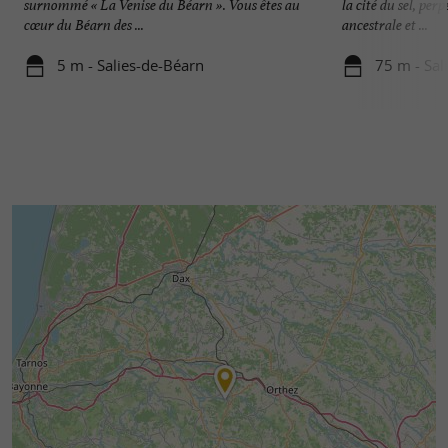
surnommé « La Venise du Béarn ». Vous êtes au
la cité du sel, pe
cœur du Béarn des ...
ancestrale et ...
5 m - Salies-de-Béarn
75 m - Sal